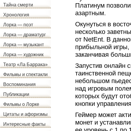
Платинум позволи
Тайна смерти
азартным.
Хронология
Окунуться в восто
Лорка — поэт
несколько заветны
Лорка — драматург
от NetEnt. В данн
Лорка — музыкант
прибыльной игры,
заканчивая больш
Лорка — художник
Запустив онлайн 
Театр «Ла Баррака»
таинственной пеще
Фильмы и спектакли
небольшом пьедес
Воспоминания
над игровым полем
Публикации
которых будут ото
кнопки управлени
Фильмы о Лорке
Геймер может акт
Цитаты и афоризмы
монет и устанавл
Интересные факты
ее уровень с 1 по