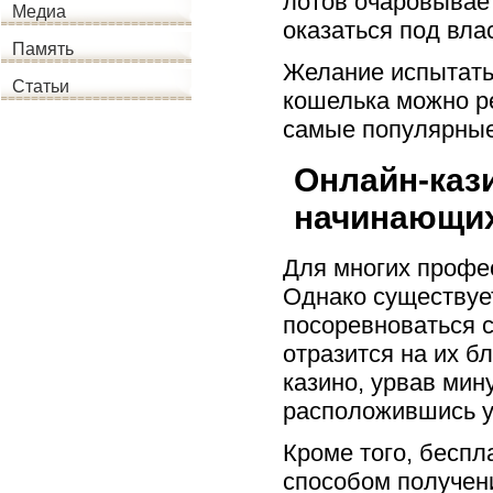
лотов очаровывает
Медиа
оказаться под вл
Память
Желание испытать
Статьи
кошелька можно ре
самые популярные
Онлайн-каз
начинающи
Для многих профес
Однако существуе
посоревноваться с
отразится на их б
казино, урвав мин
расположившись у
Кроме того, бесп
способом получен