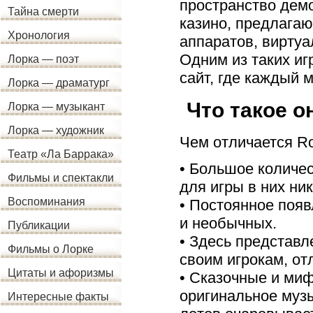
пространство дем
Тайна смерти
казино, предлага
Хронология
аппаратов, виртуа
Одним из таких и
Лорка — поэт
сайт, где каждый 
Лорка — драматург
Что такое о
Лорка — музыкант
Лорка — художник
Чем отличается Ro
Театр «Ла Баррака»
• Большое количе
Фильмы и спектакли
для игры в них ни
Воспоминания
• Постоянное поя
и необычных.
Публикации
• Здесь представ
Фильмы о Лорке
своим игрокам, о
Цитаты и афоризмы
• Сказочные и ми
оригинальное муз
Интересные факты