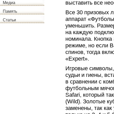
выставить все не
Медиа
Все 30 призовых л
Память
аппарат «Футболь
Статьи
уменьшить. Размер
на каждую подклю
номинала. Кнопка 
режиме, но если 
спинов, тогда вк
«Expert».
Игровые символы,
судьи и гиены, в
в сравнении с ком
футбольным мячом
Safari, который т
(Wild). Золотые к
заменены, так как