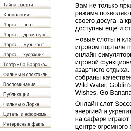
Вам не только яр
Тайна смерти
режима позволяют
Хронология
своего досуга, а 
Лорка — поэт
доступны еще и ст
Лорка — драматург
Новые слоты и кл
Лорка — музыкант
игровом портале mi
онлайн симуляторы
Лорка — художник
игровой функцион
Театр «Ла Баррака»
азартного отдыха.
Фильмы и спектакли
собраны качествен
Wild Water, Goblin
Воспоминания
Wishes, Go Banana
Публикации
Онлайн слот Socce
Фильмы о Лорке
энергией и укрепи
Цитаты и афоризмы
на сафари играют 
Интересные факты
центре огромного 