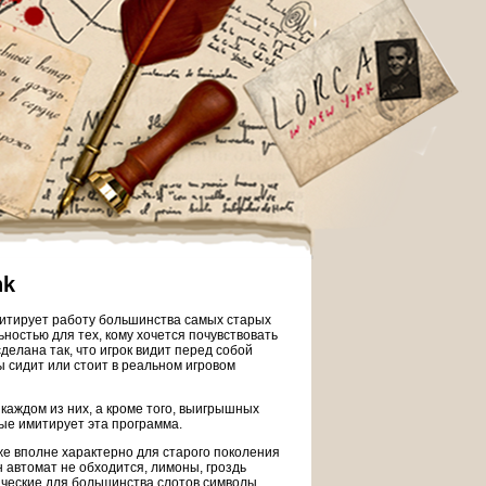
nk
митирует работу большинства самых старых
остью для тех, кому хочется почувствовать
делана так, что игрок видит перед собой
ы сидит или стоит в реальном игровом
каждом из них, а кроме того, выигрышных
рые имитирует эта программа.
кже вполне характерно для старого поколения
н автомат не обходится, лимоны, гроздь
сические для большинства слотов символы.