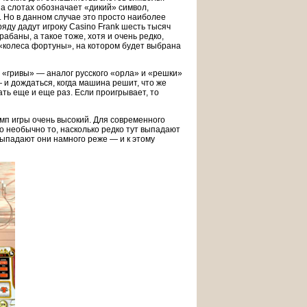
а слотах обозначает «дикий» символ,
 Но в данном случае это просто наиболее
яду дадут игроку Casino Frank шесть тысяч
абаны, а такое тоже, хотя и очень редко,
о «колеса фортуны», на котором будет выбрана
и «гривы» — аналог русского «орла» и «решки»
 и дождаться, когда машина решит, что же
ать еще и еще раз. Если проигрывает, то
темп игры очень высокий. Для современного
о необычно то, насколько редко тут выпадают
выпадают они намного реже — и к этому