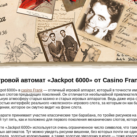
гровой автомат «Jackpot 6000» от Casino Fra
kpot 6000» в
casino Frank
— отличный игровой аппарат, который в точности и
вых слотов предыдущих поколений. Он отличается необычайной привлекательн
ьную атмосферу старых казино и старых игровых аппаратов. Ведь даже игра с
остью интерфейс реального «железного» игрового слота, за которым он как б
дении, которое он смутно видит на фоне слота.
парате принимают участие классические три барабана, по тройке рисунков на 
й тут пять, как и положено для первого поколения механических слотов, кото
оте «Jackpot 6000» используется очень ограниченное число символов, что та
вых автоматов. Тут можно увидеть рисунки вишенки, без которых почти ни оди
града, золотые колокольчики, а также золотую звездочку в круге — тоже клас