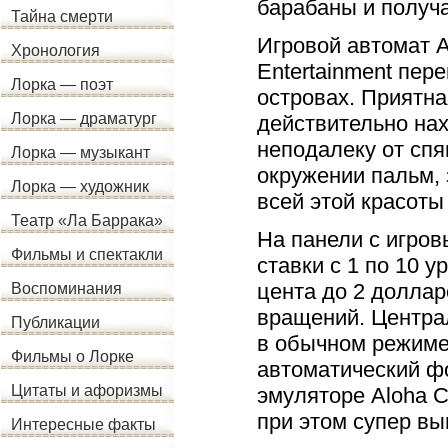
барабаны и получ
Тайна смерти
Игровой автомат A
Хронология
Entertainment пере
Лорка — поэт
островах. Приятна
Лорка — драматург
действительно нах
неподалеку от спя
Лорка — музыкант
окружении пальм, 
Лорка — художник
всей этой красоты
Театр «Ла Баррака»
На панели с игро
Фильмы и спектакли
ставки с 1 по 10 
цента до 2 доллар
Воспоминания
вращений. Центра
Публикации
в обычном режиме
Фильмы о Лорке
автоматический фо
Цитаты и афоризмы
эмуляторе Aloha C
при этом супер вы
Интересные факты