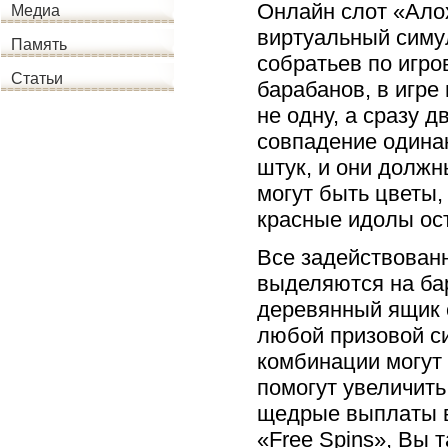
Онлайн слот «Алох
Медиа
виртуальный симул
Память
собратьев по игро
Статьи
барабанов, в игре
не одну, а сразу 
совпадение одинак
штук, и они должн
могут быть цветы,
красные идолы ос
Все задействованн
выделяются на ба
деревянный ящик с
любой призовой с
комбинации могут 
помогут увеличить
щедрые выплаты в
«Free Spins», Вы 