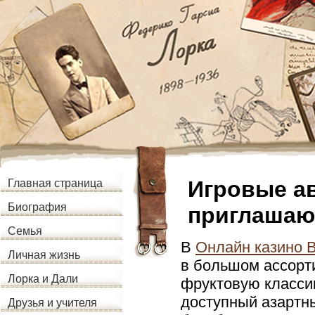
Игровые а
Главная страница
Биография
приглашают
Семья
В
Онлайн казино 
Личная жизнь
в большом ассорт
Лорка и Дали
фруктовую класси
доступный азартн
Друзья и учителя