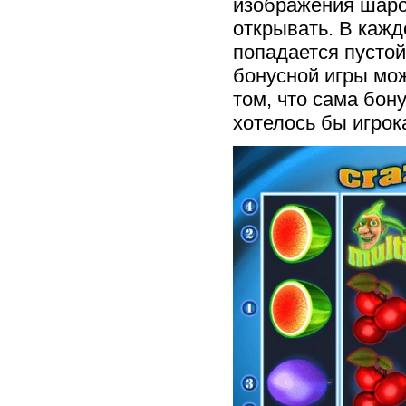
изображения шаро
открывать. В кажд
попадается пустой
бонусной игры мо
том, что сама бону
хотелось бы игрок