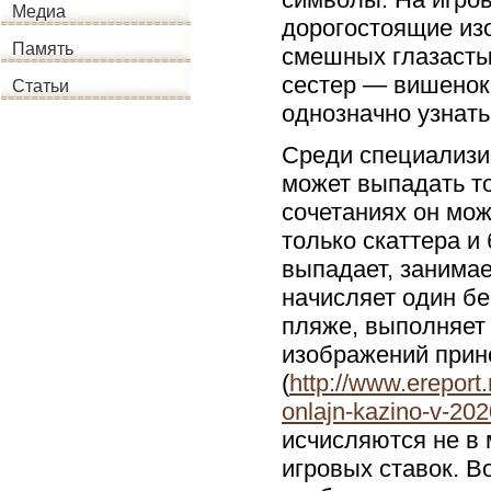
Медиа
дорогостоящие из
Память
смешных глазастых
сестер — вишенок,
Статьи
однозначно узнать
Среди специализи
может выпадать то
сочетаниях он мож
только скаттера и
выпадает, занимае
начисляет один бе
пляже, выполняет 
изображений прино
(
http://www.ereport
onlajn-kazino-v-20
исчисляются не в 
игровых ставок. В