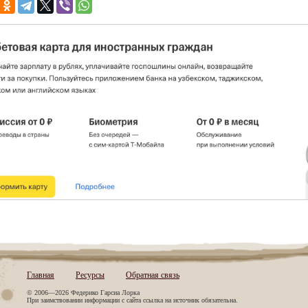
Главная
Ресурсы
Обратная связь
© 2006—2026 Федерико Гарсиа Лорка
При заимствовании информации с сайта ссылка на источник обязательна.