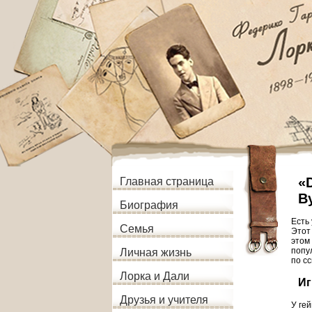
«
Главная страница
В
Биография
Есть
Семья
Этот
этом
попу
Личная жизнь
по с
Лорка и Дали
Иг
Друзья и учителя
У ге