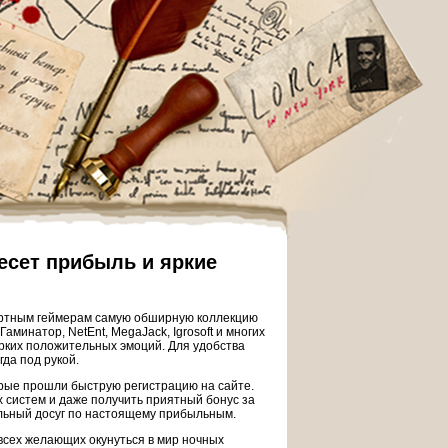
есет прибыль и яркие
ртным геймерам самую обширную коллекцию
аминатор, NetEnt, MegaJack, Igrosoft и многих
ярких положительных эмоций. Для удобства
да под рукой.
орые прошли быструю регистрацию на сайте.
 систем и даже получить приятный бонус за
альный досуг по настоящему прибыльным.
всех желающих окунуться в мир ночных