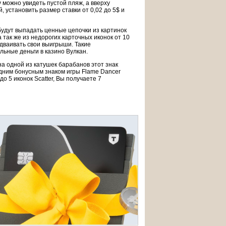
 можно увидеть пустой пляж, а вверху
 установить размер ставки от 0,02 до 5$ и
будут выпадать ценные цепочки из картинок
а так же из недорогих карточных иконок от 10
 удваивать свои выигрыши. Такие
льные деньги в казино Вулкан.
а одной из катушек барабанов этот знак
дним бонусным знаком игры Flame Dancer
 5 иконок Scatter, Вы получаете 7